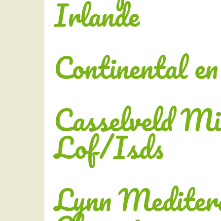
Irlande
Continental e
Casselveld M
Lof/Isds
Lynn Mediter