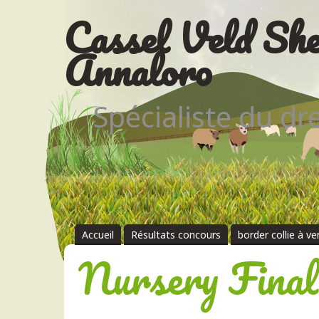
Cassel Veld She
Annaloro
Spécialiste du d
Accueil
Résultats concours
border collie à v
Nursery Final