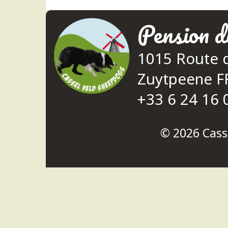
Pension d
1015 Route 
Zuytpeene 
+33 6 24 16 
© 2026
Cass