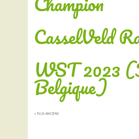
Champion
CasselVeld R
WST 2023 (F
Belgique)
« PLUS ANCIENS