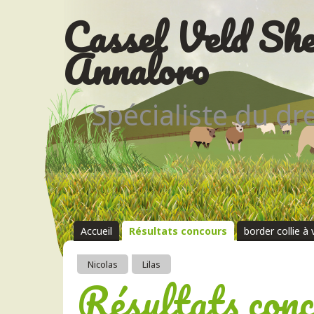
Cassel Veld She
Annaloro
Spécialiste du d
Accueil
Résultats concours
border collie à
Nicolas
Lilas
Résultats con