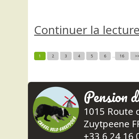
Continuer la lectur
1
2
3
4
5
6
16
>
...
Pension d
1015 Route 
Zuytpeene 
+33 6 24 16 