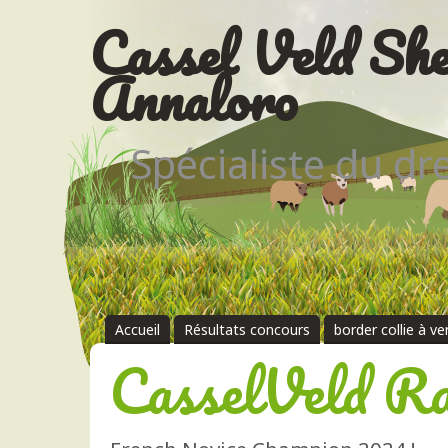
Cassel Veld She
Annaloro
Spécialiste du d
Accueil
Résultats concours
border collie à v
CasselVeld R