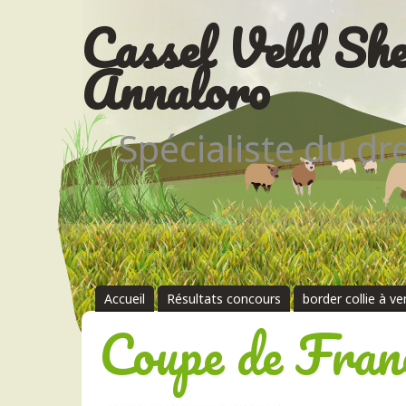
Cassel Veld She
Annaloro
Spécialiste du d
Accueil
Résultats concours
border collie à v
Coupe de Fran