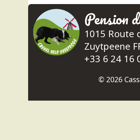
Pension d
1015 Route 
Zuytpeene 
+33 6 24 16 
© 2026
Cass