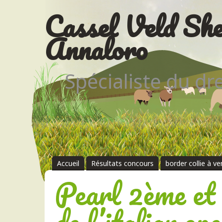
Cassel Veld She
Annaloro
Spécialiste du d
Accueil
Résultats concours
border collie à v
Pearl 2ème et
de l’italian ope