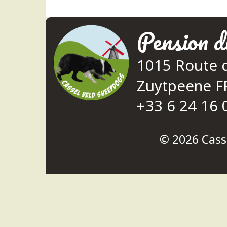
Pension d
1015 Route 
Zuytpeene 
+33 6 24 16 
© 2026
Cass