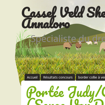
Cassel Veld She
Annaloro
Spécialiste du d
Accueil
Résultats concours
border collie à v
Portée Judy/
(Serge Van D