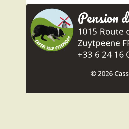
Pension d
1015 Route 
Zuytpeene 
+33 6 24 16 
© 2026
Cass