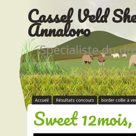
Cassel Veld She
Annaloro
Spécialiste du d
Accueil
Résultats concours
border collie à v
Sweet 12mois