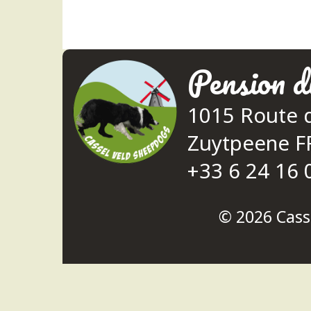
Pension d
1015 Route 
Zuytpeene 
+33 6 24 16 
© 2026
Cass