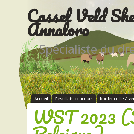
Cassel Veld She
Annaloro
Spécialiste du d
Accueil
Résultats concours
border collie à v
WST 2023 (F
Belgique)