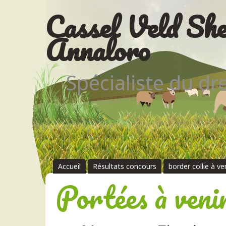
Cassel Veld She
Annaloro
Spécialiste du d
Accueil
Résultats concours
border collie à v
Portées à veni