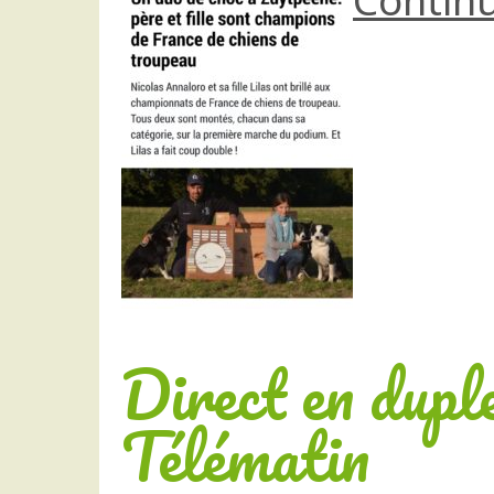
Continu
Direct en dupl
Télématin