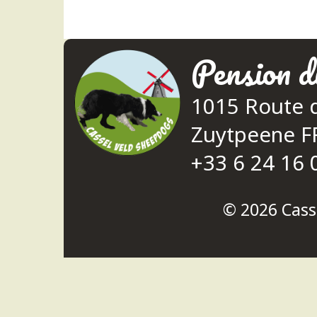
Pension d
1015 Route 
Zuytpeene 
+33 6 24 16 
© 2026
Cass